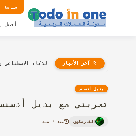
سياسة ا
أفضل م
📁 آخر الأخبار
الذكاء الاصطناعي 
بديل أدسنس
تجربتي مع بديل أدسنس لس
الفارمكون
منذ 7 سنة