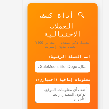
🔍 أداة كشف
العملات
الاحتيالية
تحليل ذكي متقدم - مجاني 100%
- يعمل بدون إنترنت
اسم العملة الرقمية:
معلومات إضافية (اختياري):