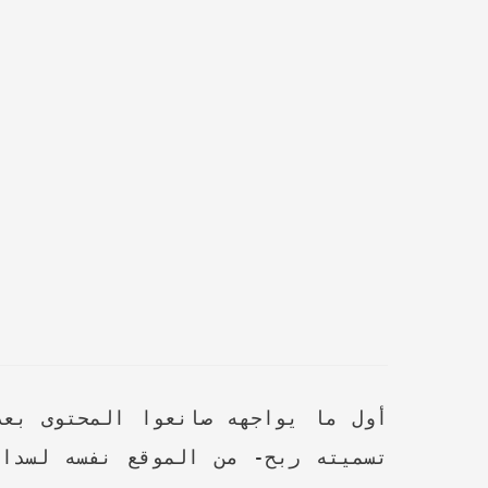
أول ما يواجهه صانعوا المحتوى بعد
تسميته ربح- من الموقع نفسه لسداد