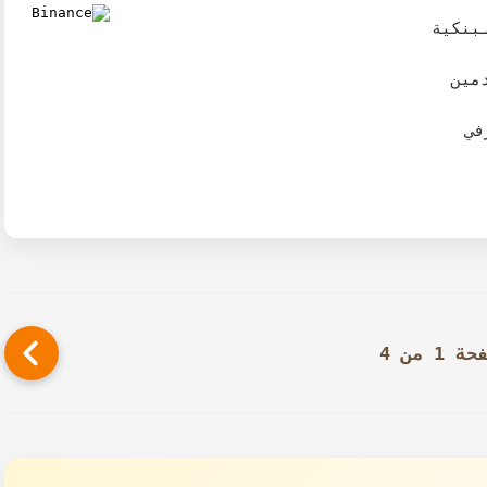
لبنكية
مين
في
ة 1 من 4