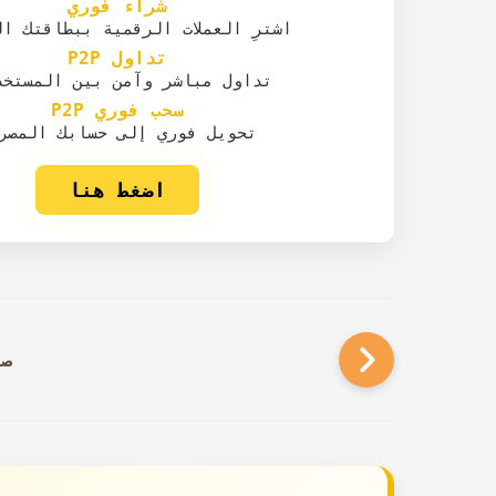
شراء فوري
اشترِ العملات الرقمية ببطاقتك ا
تداول P2P
تداول مباشر وآمن بين المستخد
سحب فوري P2P
تحويل فوري إلى حسابك المصر
اضغط هنا
صفح