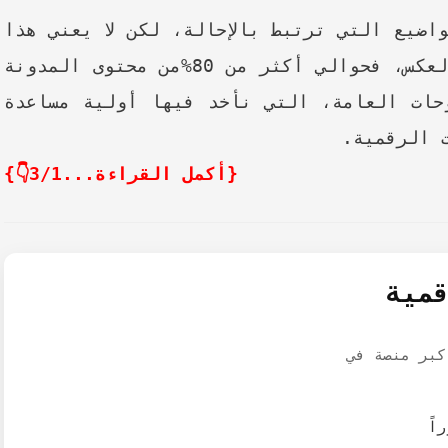
اضيع التي ترتبط بالإحالة، لكن لا يعني هذا
أن كل مقالاتنا ومواضعنا ربحية، بالعكس، فحوالي أكثر من 80%من محتوى المدونة
حات العامة، التي نأخد فيها أولية مساعدة
 الرقمية.
{أكمل القراءة...3/1👇}
مية
كبر منصة في
اً