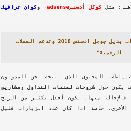
 هنا: مثل
كوكل أدسنسadsense
، و
كوان ترافيك
أفضل 3 شركات بديل جوجل ادسنس 2018 وتدعم العملات
الرقمية"
ساطة، المحتوى الذي ننتجه نحن المدونون
لب يكون حول
شروحات لمنصات التداول
و
مشاريع
 فالإحالة منها، تكون أفضل بكثير من الربح
لأخرى، خاصة اذا كان عدد الزيارات قليل