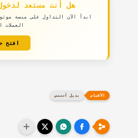
هل أنت مستعد لدخول 
ابدأ الآن التداول على منصة موثو
العملات ا
افتح حس
بديل أدسنس