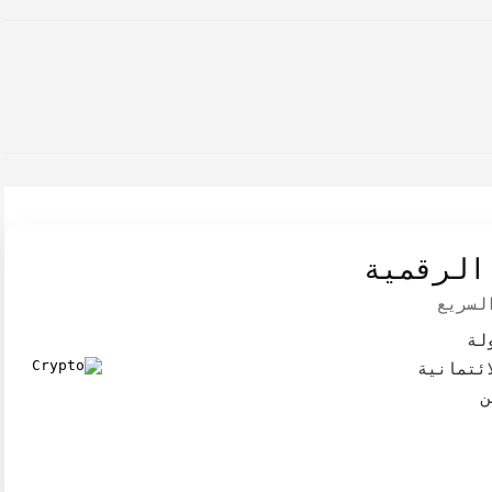
الرقمية
السريع
لة
ائتمانية
ن