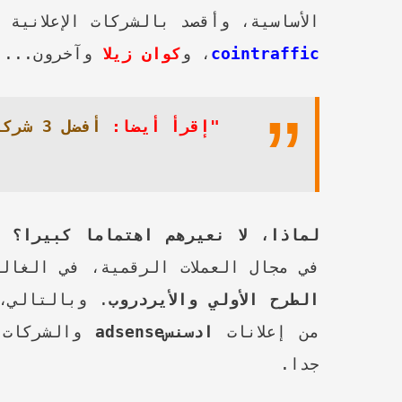
الأساسية، وأقصد بالشركات الإعلانية
cointraffic
، و
كوان زيلا
وآخرون...
"إقرأ أيضا:
لماذا، لا نعيرهم اهتماما كبيرا؟
بب
في مجال العملات الرقمية، في الغا
الطرح الأولي والأيردروب
. وبالتالي،
من إعلانات
ادسنسadsense
والشركات ا
جدا.