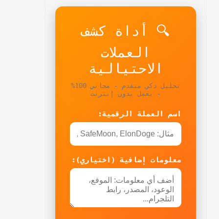
🔍 أداة كشف
العملات
الاحتيالية
تحليل ذكي متقدم - مجاني 100%
- يعمل بدون إنترنت
اسم العملة الرقمية:
معلومات إضافية (اختياري):