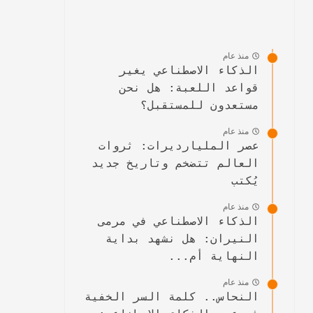
منذ عام
الذكاء الاصطناعي يغير
قواعد اللعبة: هل نحن
مستعدون للمستقبل؟
منذ عام
عصر المليارديرات: ثروات
العالم تتضخم وتاريخ جديد
يُكتب
منذ عام
الذكاء الاصطناعي في مرمى
النيران: هل نشهد بداية
النهاية أم...
منذ عام
النحاس.. كلمة السر الخفية