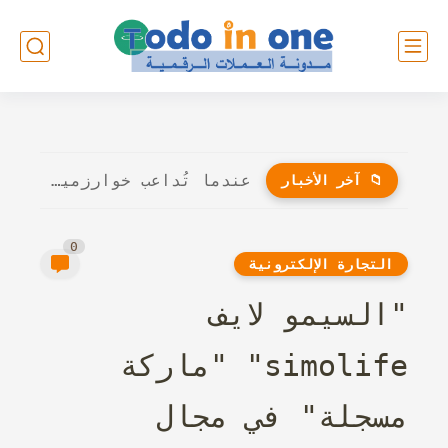
عندما تُداعب خوارزميات الذكاء الاصطناعي أوتار الإبداع: هل سيُنافس الروبوت...
📁 آخر الأخبار
0
التجارة الإلكترونية
"السيمو لايف
simolife" "ماركة
مسجلة" في مجال