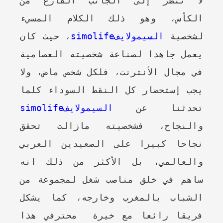
لا تنظر إلى الجانب الفارغ من
الكأس، وهو ذلك الكلام المسيء
لشخصية
السيمولايفsimolife
، حيث كان
يعمل جاهدا لصناعة شخصيته العصامية
في مجال الأنترنت، فلكل شخص ماض، ولا
يجب إستحضار كل النقط السوداء كلما
تحدثنا عن
السيمولايفsimolife
والنجاح، فشخصيته مازالت تحقق
نجاحا كبيرا على الصعيدين العربي
والعالمي، بل الأكثر من ذلك انه
ساهم في خلق مناصب شغل لمجموعة من
الشباب بالمغرب وخارجه، كما يشكل
فريقا رائعا مع خيرة محترفي هذا