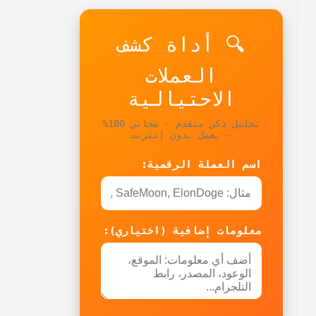
🔍 أداة كشف
العملات
الاحتيالية
تحليل ذكي متقدم - مجاني 100%
- يعمل بدون إنترنت
اسم العملة الرقمية:
معلومات إضافية (اختياري):