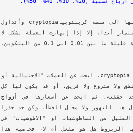
(20%، 30%، 40%، 50%).
ها الى منصة كريبتوبيا
cryptopia
وأتداول
تثمار أبدا، إلا إذا إنهارت العملة بشكل لا
يسمح بتدارك الامر. ولتكن هذه الحصة قليلة ما بين 0،01 الى 0.1 من البتكوين،
cryptopia
، ابحث عن العملات "الاحتيالية أو
ق ولا مشروع ولا فريق، أو قد يكون لها كل
جد حققته، ثم ابحث عن أسعارها في
أزواج
ل هنا للتهور ولا مجال للخطأ، وكن جد حذرا
لقليل من الساطوشيات او "الاطوشيات" في
ا الربروط هل هو مفعل أم لا، فخاصية هذا