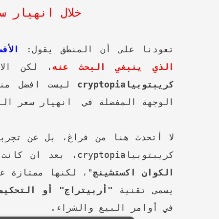
خلال انهيار س
تعودنا على أن المنطق
يقول:
الأف
الذي ينبغي البحث عنه
، لكن الا
كريبتوبيا
cryptopia
ليست افضل منصة
الوجهة المفضلة في انهيار سعر البت
لا أتحدث هنا من فراغ، بل عن تجرب
كريبتوبيا
cryptopia
، بعد ان كانت 
الكوان اكستشينج
"، لكنها ممتازة ع
يسمى تقنية
"أربيتراج" أو التحكيم
في أوامر البيع والشراء.