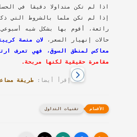
اذا لم تكن متداولا دقيقا في الحسا
إذا لم تكن ملما بالشروط التي ذكر
رائعة، أقوم بها بشكل شبه أسبوعي 
حالات إنهيار السعر،
لان منصة كريبتوبياpia
معاكس لمنطق السوق، فهي تعرف ارتف
مقامرة حقيقية لكنها مربحة.
إقرأ أيضا:
طريقة مضاعف
تقنيات التداول