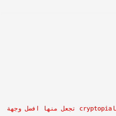
ميزة رائعة منصة كريبتوبياcryptopia تجعل منها افضل وجهة