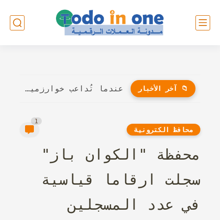
عندما تُداعب خوارزميات الذكاء الاصطناعي أوتار الإبداع: هل سيُنافس الروبوت...
📁 آخر الأخبار
1
محافظ الكترونية
محفظة "الكوان باز"
سجلت ارقاما قياسية
في عدد المسجلين