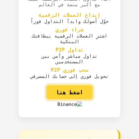
مع أكبر منصة في العالم
إيداع العملات الرقمية
حوّل أصولك وابدأ التداول فوراً
شراء فوري
اشترِ العملات الرقمية ببطاقتك
البنكية
تداول P2P
تداول مباشر وآمن بين
المستخدمين
سحب فوري P2P
تحويل فوري إلى حسابك المصرفي
اضغط هنا