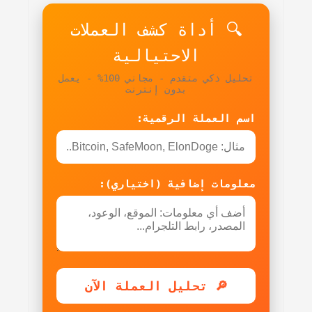
🔍 أداة كشف العملات
الاحتيالية
تحليل ذكي متقدم - مجاني 100% - يعمل
بدون إنترنت
اسم العملة الرقمية:
معلومات إضافية (اختياري):
🔎 تحليل العملة الآن