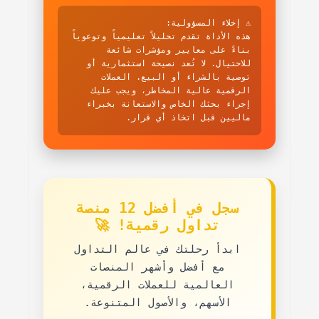
⚠️ إخلاء المسؤولية:
هذه الأداة تقدم تحليلاً تعليمياً وتوعوياً
بناءً على معايير ومؤشرات شائعة
للاحتيال. لا تُعد نصيحة استثمارية أو
توصية بالشراء أو البيع. العملات
الرقمية عالية المخاطر، ويجب عليك
إجراء بحثك الخاص والاستعانة بخبراء
ماليين قبل اتخاذ أي قرار.
سجل في أفضل 12 منصة
تداول رقمية! 🚀
ابدأ رحلتك في عالم التداول
مع
أفضل وأشهر المنصات
العالمية
للعملات الرقمية،
الأسهم، والأصول المتنوعة.