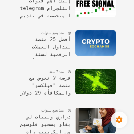
إليك اهم قنوات
التلجرام telegram
المتخصصة في تقديم
التوصيات والبامب
مجانا
منذ بضع سنوات
أفضل 25 منصة
لتداول العملات
الرقمية لسنة
2024(مرفقة بأشكال
بيانية مقارنة).
منذ 7 سنة
فرصة لا تعوض مع
منصة "فيلكسو"
والمكافأة 29 دولار
مجانا !
منذ بضع سنوات
دراري ولبنات لي
بغاو يسحبو فلوسهم
من الكريبتو راه