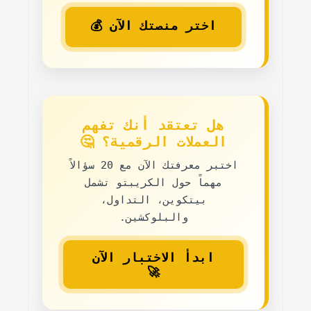
اختر منصتك الآن 💰
هل تعتقد أنك تفهم
العملات الرقمية؟ 🤔
اختبر معرفتك الآن مع
20 سؤالاً
مهماً حول الكريبتو
تشمل
بيتكوين، التداول،
والبلوكشين.
ابدأ الاختبار الآن
🚀