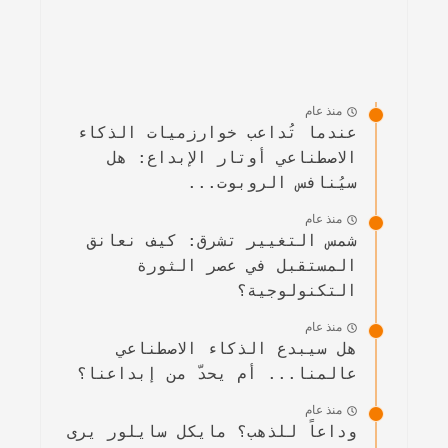
منذ عام
عندما تُداعب خوارزميات الذكاء
الاصطناعي أوتار الإبداع: هل
سيُنافس الروبوت...
منذ عام
شمس التغيير تشرق: كيف نعانق
المستقبل في عصر الثورة
التكنولوجية؟
منذ عام
هل سيبدع الذكاء الاصطناعي
عالمنا... أم يحدّ من إبداعنا؟
منذ عام
وداعاً للذهب؟ مايكل سايلور يرى