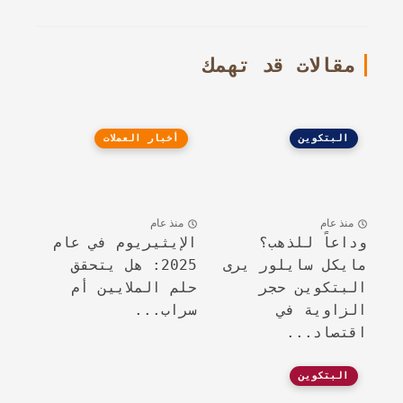
مقالات قد تهمك
البتكوين
أخبار العملات
منذ عام
منذ عام
وداعاً للذهب؟
الإيثيريوم في عام
مايكل سايلور يرى
2025: هل يتحقق
البتكوين حجر
حلم الملايين أم
الزاوية في
سراب...
اقتصاد...
البتكوين