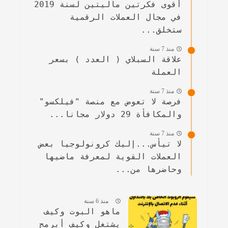
أقوى فكرتين ماليتين لسنة 2019
في مجال العملات الرقمية
ستخلق...
منذ 7 سنة
علاقة السبلاي ( العدد ) بسعر
العملة
منذ 7 سنة
فرصة لا تعوض مع منصة "فيلكسو"
والمكافأة 29 دولار مجانا...
منذ 7 سنة
لا تيأس...إليك كرونولوجيا بعض
العملات القوية لمعرفة ماضيها
وحاضرها من...
منذ 6 سنة
ماهو البوت وكيف
يشتغل وكيف أبرمج