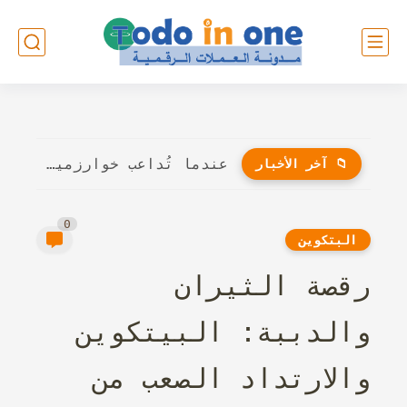
عندما تُداعب خوارزميات الذكاء الاصطناعي أوتار الإبداع: هل سيُنافس الروبوت...
📁 آخر الأخبار
0
البتكوين
رقصة الثيران
والدببة: البيتكوين
والارتداد الصعب من