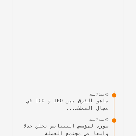
منذ 7 سنة
ماهو الفرق بين IEO و ICO في
مجال العملات...
منذ 7 سنة
صورة لمؤسس البينانص تخلق جدلا
واسعا في مجتمع العملة