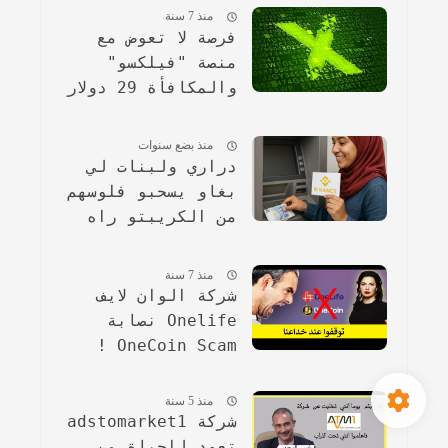
بيانية مقارنة).
منذ 7 سنة
فرصة لا تعوض مع
منصة "فيلكسو"
والمكافأة 29 دولار
مجانا !
منذ بضع سنوات
دراري ولبنات لي
بغاو يسحبو فلوسهم
من الكريبتو راه
الخطوات ساهلة
ماهلة
منذ 7 سنة
شركة الوان لايف
Onelife نصابة
OneCoin Scam !
منذ 5 سنة
شركة adstomarket1
تعود للحياة من