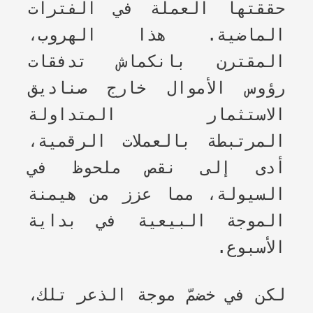
حققتها العملة في الفترات
الماضية. هذا الهروب،
المقترن بانكماش تدفقات
رؤوس الأموال خارج صناديق
الاستثمار المتداولة
المرتبطة بالعملات الرقمية،
أدى إلى نقص ملحوظ في
السيولة، مما عزز من هيمنة
الموجة البيعية في بداية
الأسبوع.
لكن في خضمّ موجة الذعر تلك،