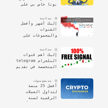
بوتا خاص بي على
تطبيق التلجرام
منذ 6 سنة
إليك أشهر وأفضل
القنوات
والمجموعات على
التلجرام المتخصصة
في البامب.
منذ 6 سنة
إليك اهم قنوات
التلجرام telegram
المتخصصة في تقديم
التوصيات والبامب
مجانا
منذ بضع سنوات
أفضل 25 منصة
لتداول العملات
الرقمية لسنة
2024(مرفقة بأشكال