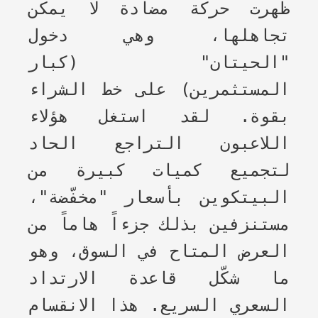
ظهرت حركة مضادة لا يمكن
تجاهلها، وهي دخول
"الحيتان" (كبار
المستثمرين) على خط الشراء
بقوة. لقد استغل هؤلاء
اللاعبون التراجع الحاد
لتجميع كميات كبيرة من
البيتكوين بأسعار "مخفّضة"،
مستنزفين بذلك جزءاً هاماً من
العرض المتاح في السوق، وهو
ما شكّل قاعدة الارتداد
السعري السريع. هذا الانقسام