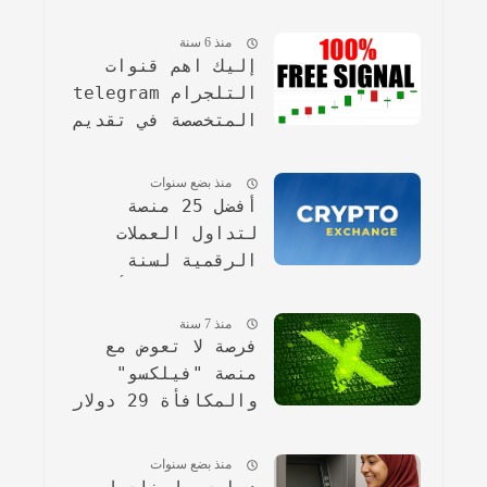
التلجرام المتخصصة
في البامب.
منذ 6 سنة
إليك اهم قنوات
التلجرام telegram
المتخصصة في تقديم
التوصيات والبامب
مجانا
منذ بضع سنوات
أفضل 25 منصة
لتداول العملات
الرقمية لسنة
2024(مرفقة بأشكال
بيانية مقارنة).
منذ 7 سنة
فرصة لا تعوض مع
منصة "فيلكسو"
والمكافأة 29 دولار
مجانا !
منذ بضع سنوات