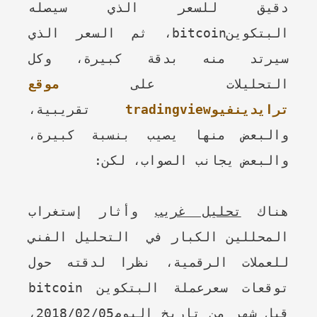
دقيق للسعر الذي سيصله
البتكوينbitcoin، ثم السعر الذي
سيرتد منه بدقة كبيرة، وكل
التحليلات على
موقع
ترايدين
فيو
tradingview
تقريبية،
والبعض منها يصيب بنسبة كبيرة،
والبعض يجانب الصواب، لكن:
هناك
تحليل غريب
وأثار إستغراب
المحللين الكبار في التحليل الفني
للعملات الرقمية، نظرا لدقته حول
توقعات سعرعملة البتكوين bitcoin
قبل شهر من تاريخ اليوم2018/02/05،