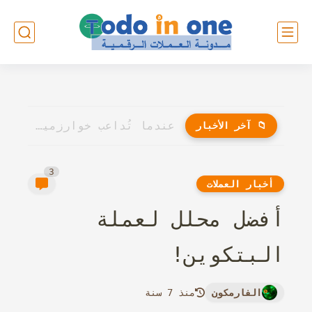
عندما تُداعب خوارزميات الذكاء الاصطناعي أوتار الإبداع: هل سيُنافس الروبوت...
📁 آخر الأخبار
3
أخبار العملات
أفضل محلل لعملة
البتكوين!
الفارمكون
منذ 7 سنة