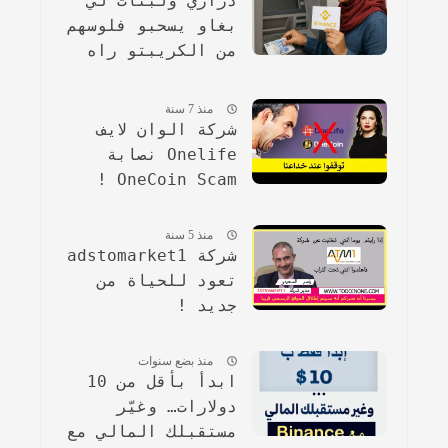
دراري ولبنات لي
بغاو يسحبو فلوسهم
من الكريبتو راه
الخطوات ساهلة
ماهلة
منذ 7 سنة
شركة الوان لايف
Onelife نصابة
OneCoin Scam !
منذ 5 سنة
شركة adstomarket1
تعود للحياة من
جديد !
منذ بضع سنوات
ابدأ بأقل من 10
دولارات… وغيّر
مستقبلك المالي مع