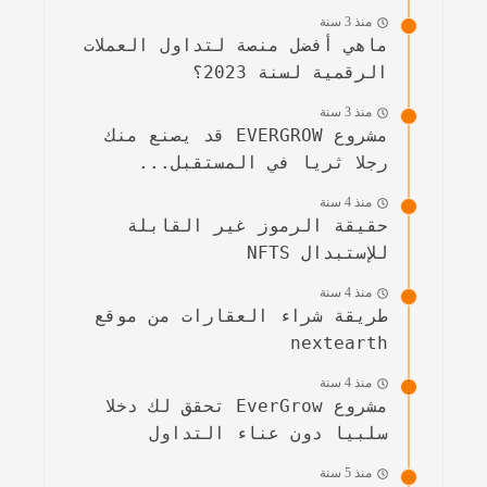
منذ 3 سنة
ماهي أفضل منصة لتداول العملات
الرقمية لسنة 2023؟
منذ 3 سنة
مشروع EVERGROW قد يصنع منك
رجلا ثريا في المستقبل...
منذ 4 سنة
حقيقة الرموز غير القابلة
للإستبدال NFTS
منذ 4 سنة
طريقة شراء العقارات من موقع
nextearth
منذ 4 سنة
مشروع EverGrow تحقق لك دخلا
سلبيا دون عناء التداول
منذ 5 سنة