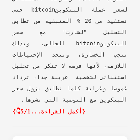
لسعر عملة البتكوينbitcoin حتى
نستفيد من 20 % المتبقية من تطابق
التحليل "لشارت" مع سعر
البتكوين
bitcoin
الحالي، وبذلك
نتجب الخسارة، ونتخد الإحتياطات
اللازمة، لأنها فرصة لا تتكر من تحليل
استثنائي لشخصية غريبة جدا، تزداد
غموضا وغرابة كلما تطابق نزول سعر
البتكوين مع التوصية التي نشرها.
{أكمل القراءة...5/1👇}