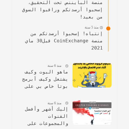
منصة البايننص تحت التحقيق،
إسحبوا أرصدتكم وراقبوا السوق
من بعيد!
منذ 5 سنة
إنتباه! إسحبوا أرصدتكم من
منصة CoinExchange قبل30 ماي
2021
منذ 6 سنة
ماهو البوت وكيف
يشتغل وكيف أبرمج
بوتا خاص بي على
تطبيق التلجرام
منذ 6 سنة
إليك أشهر وأفضل
القنوات
والمجموعات على