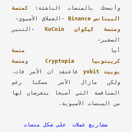
وأنصحك بالمنصات الناشئة:
كمنصة
البينانص
Binance
-العملاق الأسيوي-
و
منصة كيكوان
KuCoin
-التنين
الصغير-
أما
منصة
كريبتوبيا
Cryptopia
و
منصة
يوبيت
yobit
فاعتقد ان الأمر فات،
ولكن مازال الأمر ممكنا رغم
المنافسة التي أصبحا يتعرضان لها
من المنصات الأسيوية.
مشاريع عملات على شكل منصات