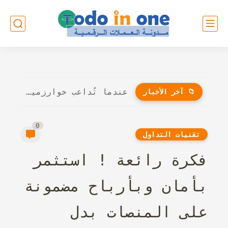
عندما تُداعب خوارزميات الذكاء الاصطناعي أوتار الإبداع: هل سيُنافس الروبوت...
📁 آخر الأخبار
0
تقنيات التداول
فكرة رائعة ! استثمر
بأمان وبأرباح مضمونة
على المنصات بدل