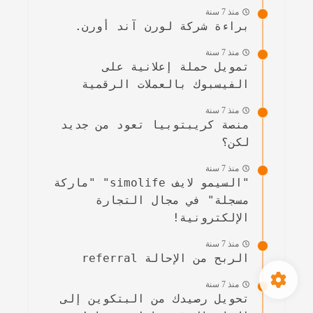
منذ 7 سنة
براءة شركة لورن آند أورن.
منذ 7 سنة
تمويل حملة إعلانية على
الفيسبوك بالعملات الرقمية
منذ 7 سنة
منصة كريبتوبيا تعود من جديد
لكن؟
منذ 7 سنة
"السيمو لايف simolife" "ماركة
مسجلة" في مجال التجارة
الإلكترونية!
منذ 7 سنة
الربح من الإحالة referral
منذ 7 سنة
تحويل رصيدك من البتكوين إلى