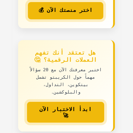
اختر منصتك الآن 💰
هل تعتقد أنك تفهم
العملات الرقمية؟ 🤔
اختبر معرفتك الآن مع
20 سؤالاً
مهماً حول الكريبتو
تشمل
بيتكوين، التداول،
والبلوكشين.
ابدأ الاختبار الآن
🚀