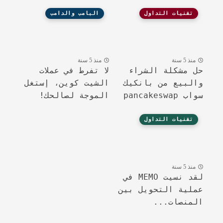
تقنيات التداول
البامب والدامب
منذ 5 سنة
منذ 5 سنة
حل مشكلة الشراء
لا تفرط في عملات
والبيع من بانكيك
الشيت كوين، إستغل
سواب pancakeswap
الموجة لصالحك!
تقنيات التداول
منذ 5 سنة
لقد نسيت MEMO في
عملية التحويل بين
المنصات...