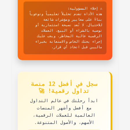
⚠️ إخلاء المسؤولية:
هذه الأداة تقدم تحليلاً تعليمياً وتوعوياً
بناءً على معايير ومؤشرات شائعة
للاحتيال. لا تُعد نصيحة استثمارية أو
توصية بالشراء أو البيع. العملات
الرقمية عالية المخاطر، ويجب عليك
إجراء بحثك الخاص والاستعانة بخبراء
ماليين قبل اتخاذ أي قرار.
سجل في أفضل 12 منصة
تداول رقمية! 🚀
ابدأ رحلتك في عالم التداول
مع
أفضل وأشهر المنصات
العالمية
للعملات الرقمية،
الأسهم، والأصول المتنوعة.