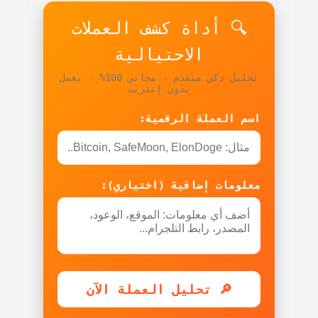
🔍 أداة كشف العملات
الاحتيالية
تحليل ذكي متقدم - مجاني 100% - يعمل
بدون إنترنت
اسم العملة الرقمية:
معلومات إضافية (اختياري):
🔎 تحليل العملة الآن