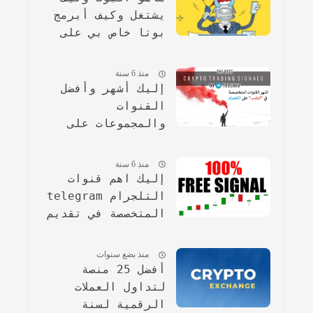
يشتغل وكيف أبرمج
بوتا خاص بي على
تطبيق التلجرام
منذ 6 سنة
إليك أشهر وأفضل
القنوات
والمجموعات على
التلجرام المتخصصة
في البامب.
منذ 6 سنة
إليك اهم قنوات
التلجرام telegram
المتخصصة في تقديم
التوصيات والبامب
مجانا
منذ بضع سنوات
أفضل 25 منصة
لتداول العملات
الرقمية لسنة