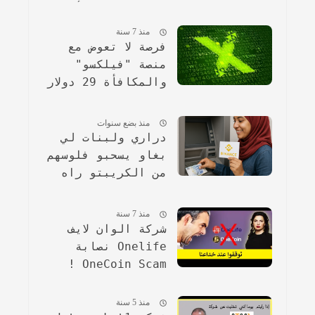
2024(مرفقة بأشكال
بيانية مقارنة).
منذ 7 سنة
فرصة لا تعوض مع
منصة "فيلكسو"
والمكافأة 29 دولار
مجانا !
منذ بضع سنوات
دراري ولبنات لي
بغاو يسحبو فلوسهم
من الكريبتو راه
الخطوات ساهلة
ماهلة
منذ 7 سنة
شركة الوان لايف
Onelife نصابة
OneCoin Scam !
منذ 5 سنة