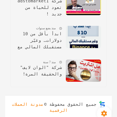
شركة adstomarket1
تعود للحياة من
جديد !
منذ بضع سنوات
ابدأ بأقل من 10
دولارات… وغيّر
مستقبلك المالي مع
binance
منذ 7 سنة
شركة "الوان لايف"
والحقيقة المرة!
جميع الحقوق محفوظة ©
مدونة العملات
الرقمية