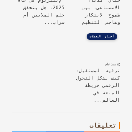
حبال الذكاء
الإيثيريوم في عام
الاصطناعي: بين
2025: هل يتحقق
طموح الابتكار
حلم الملايين أم
وهاجس التنظيم
سراب...
أخبار العملات
منذ عام
ترفيه المستقبل:
كيف يشكل التحول
الرقمي خريطة
المتعة في
العالم...
تعليقات