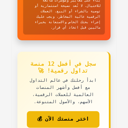
بناءً على معايير ومؤشرات شائعة
للاحتيال. لا تُعد نصيحة استثمارية أو
توصية بالشراء أو البيع. العملات
الرقمية عالية المخاطر، ويجب عليك
إجراء بحثك الخاص والاستعانة بخبراء
ماليين قبل اتخاذ أي قرار.
سجل في أفضل 12 منصة
تداول رقمية! 🚀
ابدأ رحلتك في عالم التداول
مع
أفضل وأشهر المنصات
العالمية
للعملات الرقمية،
الأسهم، والأصول المتنوعة.
اختر منصتك الآن 💰